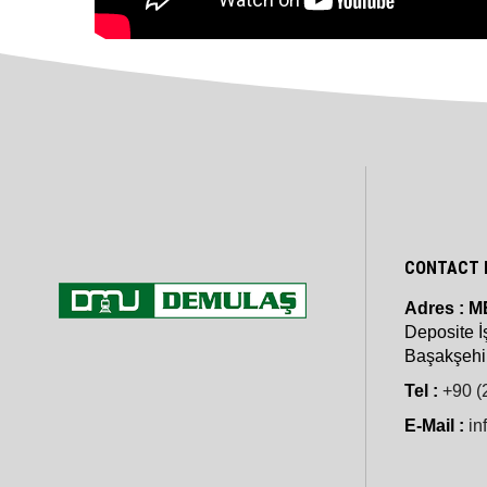
CONTACT 
Adres :
M
Deposite İ
Başakşehir
Tel :
+90 (
E-Mail :
in