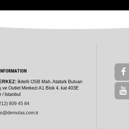
INFORMATION
ERKEZ:
İkitelli OSB Mah. Atatürk Bulvarı
ş ve Outlet Merkezi A1 Blok 4. kat 403E
 / İstanbul
212) 809 45 84
fo@demulas.com.tr