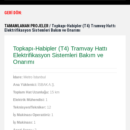
GERİ DÖN:
TAMAMLANAN PROJELER
/ Topkapı-Habipler (T4) Tramvay Hattı
Elektrifikasyon Sistemleri Bakım ve Onarımı
Topkapı-Habipler (T4) Tramvay Hattı
Elektrifikasyon Sistemleri Bakım ve
Onarımı
İdare:
Metro İstanbul
Ana Yüklenici:
İSBAK A.Ş.
Toplam Hat Uzunluğu:
15 km
Elektrik Mühendisi:
1
Teknisyen/Tekniker:
12
İş Makinası Operatörü:
1
İş Makinası:
1
Arazi Aracı :
2