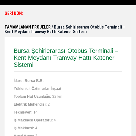
GERİ DÖN:
TAMAMLANAN PROJELER
/ Bursa Şehirlerarası Otobüs Terminali –
Kent Meydanı Tramvay Hattı Katener Sistemi
Bursa Şehirlerarası Otobüs Terminali –
Kent Meydanı Tramvay Hattı Katener
Sistemi
İdare:
Bursa B.B.
Yüklenici:
Öztimurlar
İnşaat
Toplam Hat Uzunluğu:
32 km
Elektrik Mühendisi
:
2
Teknisyen
:
14
İş Makinesi Operatörü
:
4
İş Makinesi
:
4
Arazi Aracı
:
2