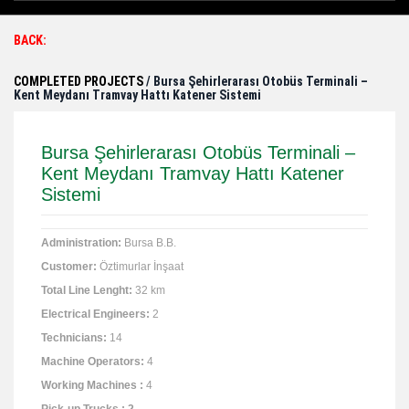
BACK:
COMPLETED PROJECTS
/ Bursa Şehirlerarası Otobüs Terminali –
Kent Meydanı Tramvay Hattı Katener Sistemi
Bursa Şehirlerarası Otobüs Terminali –
Kent Meydanı Tramvay Hattı Katener
Sistemi
Administration:
Bursa B.B.
Customer
:
Öztimurlar İnşaat
Total
Line
Lenght
:
32 km
Electrical Engineers:
2
Technicians:
14
Machine Operators:
4
Working Machines :
4
Pick-up Trucks : 2